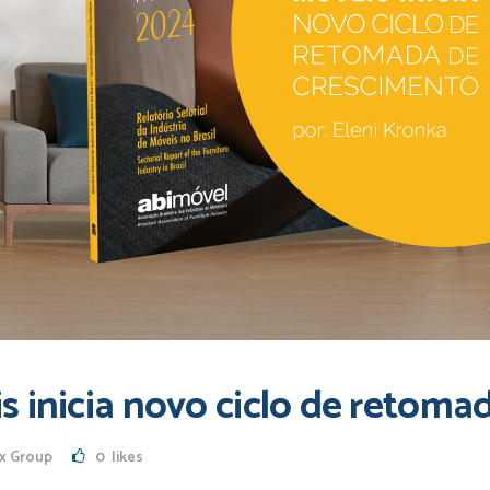
s inicia novo ciclo de retom
x Group
0
likes