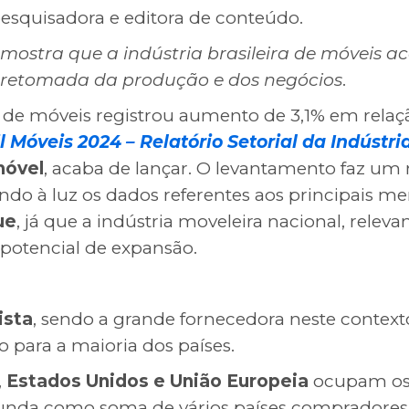
 pesquisadora e editora de conteúdo.
 mostra que a indústria brasileira de móveis 
 retomada da produção e dos negócios
.
de móveis registrou aumento de 3,1% em relaç
l Móveis 2024 – Relatório Setorial da Indústri
móvel
, acaba de lançar. O levantamento faz u
do à luz os dados referentes aos principais me
ue
, já que a indústria moveleira nacional, releva
potencial de expansão.
ista
, sendo a grande fornecedora neste contexto
 para a maioria dos países.
,
Estados Unidos e União Europeia
ocupam os 
nda como soma de vários países compradores. 