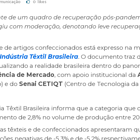
municação
0
likes
te de um quadro de recuperação pós-pandemia,
agiu com moderação, denotando leve recupera
l e de artigos confeccionados está expresso na 
 Indústria Têxtil Brasileira
. O documento traz d
ualizando a realidade brasileira dentro do pan
gência de Mercado
, com apoio institucional da
o) e do
Senai CETIQT
(Centro de Tecnologia da 
ria Têxtil Brasileira informa que a categoria qu
mento de 2,8% no volume de produção entre 202
ras têxteis e de confeccionados apresentaram 
ações negativas de -5,3% e de -5,2% respectivam