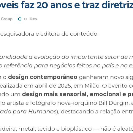
veis faz 20 anos e traz diretri
 Group
0
likes
 pesquisadora e editora de conteúdo.
undidade a evolução do importante setor de m
referência para negócios feitos no país e no e
m o
design contemporâneo
ganharam novo sign
 realizada em abril de 2025, em Milão. O evento
ando um
design mais sensorial, emocional e
o artista e fotógrafo nova-iorquino Bill Durgin,
sado para Humanos
), destacando a relação ent
eira, metal, tecido e bioplástico — não é aleató