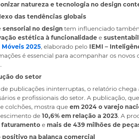
onizar natureza e tecnologia no design co
lexo das tendências globais
 sensorial no design
tem influenciado também 
ovação estética à funcionalidade
e
sustentabi
il Móveis 2025
, elaborado pelo
IEMI – Inteligê
mações é essencial para acompanhar os novos 
.
ução do setor
publicações ininterruptas, o relatório chega
rios e profissionais do setor. A publicação, q
 e colchões, mostra que
em 2024 o varejo nac
rescimento de
10,6% em relação a 2023
. A pr
m faturamento
e
mais de 439 milhões de peça
 positivo na balança comercial