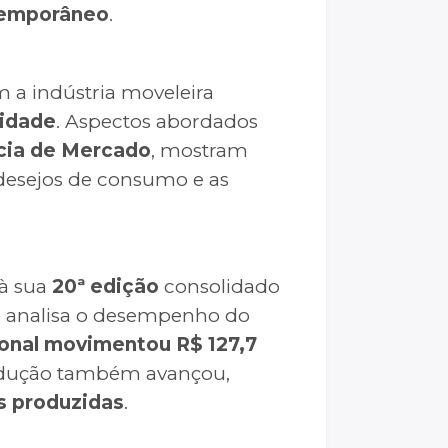
ntemporâneo
.
a indústria moveleira
lidade
. Aspectos abordados
ncia de Mercado
, mostram
desejos de consumo e as
 à sua
20ª edição
consolidado
ue analisa o desempenho do
ional movimentou R$ 127,7
odução também avançou,
s produzidas
.