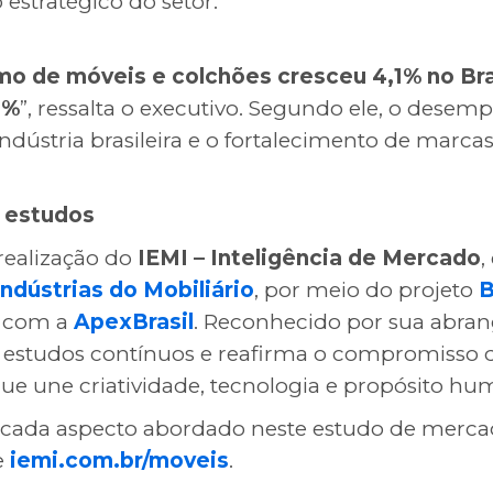
estratégico do setor.
mo de móveis e colchões cresceu 4,1% no Br
1%
”, ressalta o executivo. Segundo ele, o desemp
ndústria brasileira e o fortalecimento de marc
s estudos
ealização do
IEMI – Inteligência de Mercado
,
Indústrias do Mobiliário
, por meio do projeto
B
o com a
ApexBrasil
. Reconhecido por sua abran
de estudos contínuos e reafirma o compromisso
ue une criatividade, tecnologia e propósito hu
 cada aspecto abordado neste estudo de merca
e
iemi.com.br/moveis
.