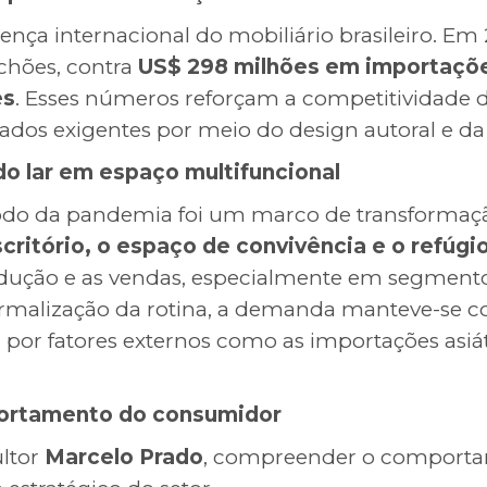
ença internacional do mobiliário brasileiro. Em
chões, contra
US$ 298 milhões em importaçõ
es
. Esses números reforçam a competitividade d
os exigentes por meio do design autoral e da 
o lar em espaço multifuncional
ríodo da pandemia foi um marco de transforma
ritório, o espaço de convivência e o refúgi
ução e as vendas, especialmente em segmentos
malização da rotina, a demanda manteve-se co
por fatores externos como as importações asiát
ortamento do consumidor
ltor
Marcelo Prado
, compreender o comport