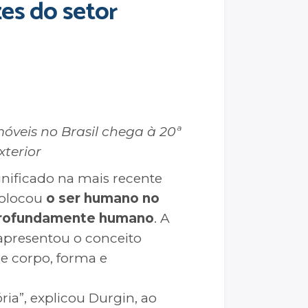
zes do setor
óveis no Brasil chega à 20ª
xterior
ificado na mais recente
 colocou
o ser humano no
 profundamente humano
. A
 apresentou o conceito
re corpo, forma e
ria”, explicou Durgin, ao