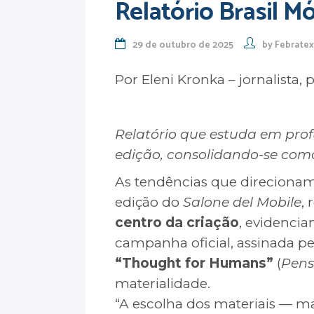
Relatório Brasil Mó
29 de outubro de 2025
by
Febratex
Por Eleni Kronka – jornalista,
Relatório que estuda em prof
edição, consolidando-se como 
As tendências que direciona
edição do
Salone del Mobile
,
centro da criação
, evidenci
campanha oficial, assinada pel
“Thought for Humans”
(
Pen
materialidade.
“A escolha dos materiais — mad