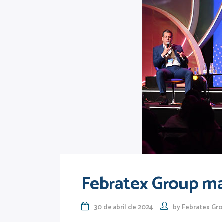
Febratex Group m
30 de abril de 2024
by
Febratex Gr