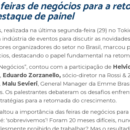
feiras de negócios para a re
staque de painel
 realizada na última segunda-feira (29) no Toki
 indústria de eventos para discutir as novidad
ores organizadores do setor no Brasil, marco
ócios, destacando o papel fundamental na retom
de Negócios”, contou com a participação de
Helvi
,
Eduardo Zorzanello,
sócio-diretor na Rossi & 
,
Malu Sevieri
, General Manager da Emme Brasil
s. Os palestrantes debateram os desafios enfren
tratégias para a retomada do crescimento.
altou a importância das feiras de negócios par
é: ‘sobrevivemos’! Foram 20 meses difíceis, nun
mplesmente proibido de trabalhar? Mas o result