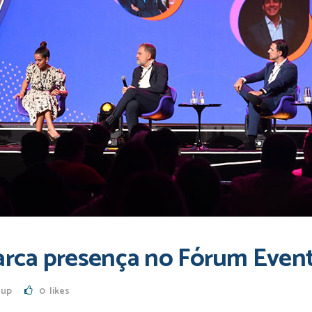
arca presença no Fórum Even
oup
0
likes