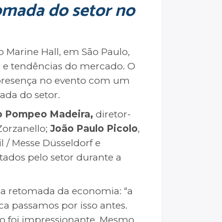
tomada do setor no
o Marine Hall, em São Paulo,
es e tendências do mercado. O
u presença no evento com um
ada do setor.
o Pompeo Madeira,
diretor-
Zorzanello;
João Paulo Picolo
,
 / Messe Düsseldorf e
tados pelo setor durante a
a a retomada da economia: “a
ca passamos por isso antes.
ado foi impressionante. Mesmo