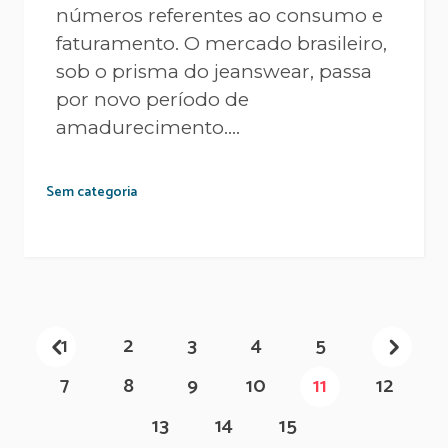
números referentes ao consumo e
faturamento. O mercado brasileiro,
sob o prisma do jeanswear, passa
por novo período de
amadurecimento....
Sem categoria
1
2
3
4
5
6
7
8
9
10
11
12
13
14
15