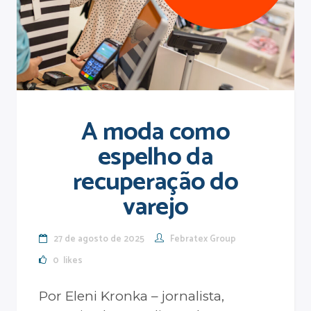
A moda como
espelho da
recuperação do
varejo
27 de agosto de 2025
Febratex Group
0
likes
Por Eleni Kronka – jornalista,