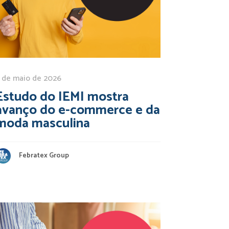
 de maio de 2026
Estudo do IEMI mostra
avanço do e-commerce e da
moda masculina
Febratex Group