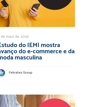
 de maio de 2026
Estudo do IEMI mostra
avanço do e-commerce e da
moda masculina
Febratex Group